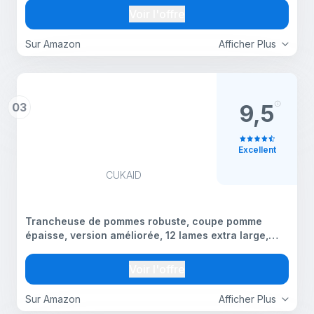
charge sans fil en alliage d'aluminium avec câble
Voir l'offre
USB-C
Sur Amazon
Afficher Plus
03
9,5
Excellent
CUKAID
Trancheuse de pommes robuste, coupe pomme
épaisse, version améliorée, 12 lames extra large,
lame tranchante en acier inoxydable adaptée pour
couper les pommes jusqu'à 10,2 cm
Voir l'offre
Sur Amazon
Afficher Plus