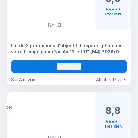
Excellent
IYANZI
Lot de 2 protections d'objectif d'appareil photo en
verre trempé pour iPad Air 13" et 11" (M4) 2026/7ème
(M3) 2025/6ème (M2) 2024 - Compatible avec iPad
11e A16, iPad Mini 7/Mini 6, iPad Air 2020/2022, iPad
Voir l'offre
10e
Sur Amazon
Afficher Plus
06
8,8
Très bien
IYANZI