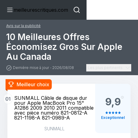
meilleurescritiques.com
Avis sur la publicité
10 Meilleures Offres
Économisez Gros Sur Apple
Au Canada
Dernière mise à jour - 2026/08/08
Les plus pertinents
Meilleur choix
SUNMALL Câble de disque dur
01
9,9
pour Apple MacBook Pro 15"
A1286 2009 2010 2011 compatible
avec pièce numéro 821-0812-A
821-1198-A 821-0989-A
Exceptionnel
SUNMALL