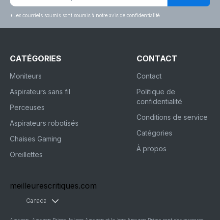
*
Les courriels soumis sont soumis à notre avis de confidentialité
CATÉGORIES
CONTACT
Moniteurs
Contact
Aspirateurs sans fil
Politique de
confidentialité
Perceuses
Conditions de service
Aspirateurs robotisés
Catégories
Chaises Gaming
À propos
Oreillettes
meilleurescritiques.com
Canada
Amazon, Amazon Prime, le logo Amazon et le logo Amazon Prime sont des marques