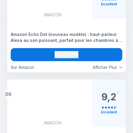
Excellent
AMAZON
Amazon Echo Dot (nouveau modèle) : haut-parleur
Alexa au son puissant, parfait pour les chambres à
coucher, salles à manger et bureaux, Conçu pour
Alexa+ (Blanc glacier)
Voir l'offre
Sur Amazon
Afficher Plus
06
9,2
Excellent
AMAZON