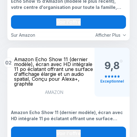
Echo Show 15 d'Amazon (modèle le plus récent),
votre centre d'organisation pour toute la famille,
doté d'un écran HD intégrale de 15,6 pouces avec
Fire TV et Alexa intégrés, Conçu pour Alexa+
Voir l'offre
Sur Amazon
Afficher Plus
Amazon Echo Show 11 (dernier
02
9,8
modèle), écran avec HD intégrale
11 po éclatant offrant une surface
d'affichage élargie et un audio
spatial, Conçu pour Alexa+,
Exceptionnel
graphite
AMAZON
Amazon Echo Show 11 (dernier modèle), écran avec
HD intégrale 11 po éclatant offrant une surface
d'affichage élargie et un audio spatial, Conçu pour
Alexa+, graphite
Voir l'offre