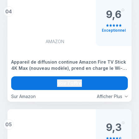
04
9,6
Exceptionnel
AMAZON
Appareil de diffusion continue Amazon Fire TV Stick
4K Max (nouveau modèle), prend en charge le Wi-Fi
6E, la télévision en direct et gratuite sans câble ni
satellite, Conçu pour Alexa+
Voir l'offre
Sur Amazon
Afficher Plus
05
9,3