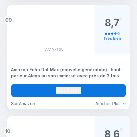
09
8,7
Très bien
AMAZON
Amazon Echo Dot Max (nouvelle génération) : haut-
parleur Alexa au son immersif avec près de 3 fois
plus de basses, idéal pour les salons et pièces de
taille moyenne, Conçu pour Alexa+, graphite
Voir l'offre
Sur Amazon
Afficher Plus
10
8,6