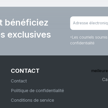
6,49'' / 153 x
t bénéficiez
es exclusives
Les courriels soumis
*
confidentialité
CONTACT
meilleure
Ca
Contact
Politique de confidentialité
Conditions de service