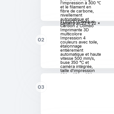
l'impression à 300 ℃
et le filament en
fibre de carbone,
nivellement
automatique et
ELEGOO Centauri
caméra AI 22 x 22 x
Carbon 2 Combo
25 cm
Imprimante 3D
multicolore
Impression 4
02
couleurs avec toile,
étalonnage
entièrement
automatique et haute
vitesse 500 mm/s,
buse 350 °C et
caméra intégrée,
taille d'impression
256 x 256 x 256 mm
03