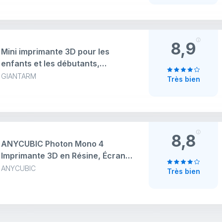
détection intelligente IA pour
débutants et professionnels, 260
x 260 x 260 mm
8,9
Mini imprimante 3D pour les
enfants et les débutants,
imprimantes 3D Geeetech Mini -
GIANTARM
Très bien
mise à niveau automatique,
haute vitesse, entièrement open
source, extrudeuse à
entraînement direct, pour la
maison
8,8
ANYCUBIC Photon Mono 4
Imprimante 3D en Résine, Écran
LCD Mono de 7'' 10K avec
ANYCUBIC
Très bien
Matrice LighTurbo Stable,
Imprimante 3D à Impression
Rapide 70mm/h, Volume
d'impression 6,04'' x 3,42'' x