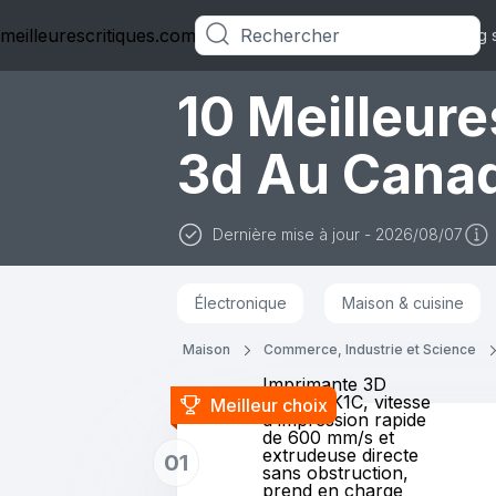
meilleurescritiques.com
Catégories
Blog 
10 Meilleur
3d Au Cana
Dernière mise à jour - 2026/08/07
Électronique
Maison & cuisine
Maison
Commerce, Industrie et Science
Imprimante 3D
Creality K1C, vitesse
Meilleur choix
d'impression rapide
de 600 mm/s et
extrudeuse directe
01
sans obstruction,
prend en charge