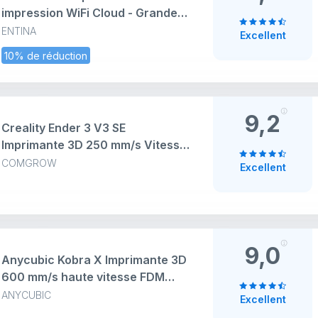
280 mm
impression WiFi Cloud - Grande
bibliothèque de modèles -
ENTINA
Excellent
Entièrement assemblée - Mini
10% de réduction
imprimante 3D pour débutants -
Open Source avec nivellement
automatique
9,2
Creality Ender 3 V3 SE
Imprimante 3D 250 mm/s Vitesse
d'impression maximale Mise à
COMGROW
Excellent
niveau Interface utilisateur
visuelle automatique
Chargement et déchargement du
filament, Sprite Direct
Extrudeuse CR Touch Auto
9,0
Anycubic Kobra X Imprimante 3D
Nivellement Double axe Z 22 x 22
600 mm/s haute vitesse FDM
x 25 cm
avec impression 4 couleurs,
ANYCUBIC
Excellent
auto-nivellement à 49 points,