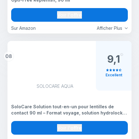
Voir l'offre
Sur Amazon
Afficher Plus
08
9,1
Excellent
SOLOCARE AQUA
SoloCare Solution tout-en-un pour lentilles de
contact 90 ml – Format voyage, solution hydrolock
humidité, nettoyage et désinfection avec étui à
lentilles
Voir l'offre