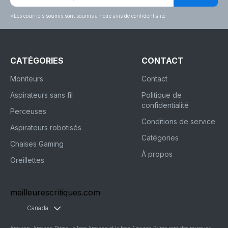
*
Les courriels soumis sont soumis à notre avis de confidentialité
CATÉGORIES
CONTACT
Moniteurs
Contact
Aspirateurs sans fil
Politique de
confidentialité
Perceuses
Conditions de service
Aspirateurs robotisés
Catégories
Chaises Gaming
À propos
Oreillettes
meilleurescritiques.com
Canada
Amazon, Amazon Prime, le logo Amazon et le logo Amazon Prime sont des marques