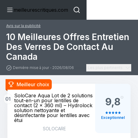
meilleurescritiques.com
Avis sur la publicité
10 Meilleures Offres Entretien
Des Verres De Contact Au
Canada
Dernière mise à jour - 2026/08/06
Les plus pertinents
Meilleur choix
SoloCare Aqua Lot de 2 solutions
01
9,8
tout-en-un pour lentilles de
contact (2 x 360 ml) – Hydrolock
solution nettoyante et
désinfectante pour lentilles avec
Exceptionnel
étui
SOLOCARE