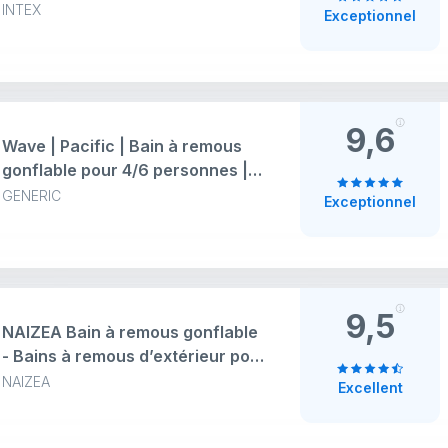
pour 6 personnes avec 170 jets
INTEX
Exceptionnel
d'air
9,6
Wave | Pacific | Bain à remous
gonflable pour 4/6 personnes |
Chauffage intégré (rotin gris, 6
GENERIC
Exceptionnel
personnes, 185 x 65 cm)
9,5
NAIZEA Bain à remous gonflable
- Bains à remous d’extérieur pour
4 à 6 personnes, spa gonflable
NAIZEA
Excellent
portable carré, 130 jets d’air à
bulles apaisants, housse, 2