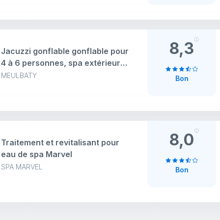
pompe de chauffage et housse
isolée, 195,6 x 195,6 x 63,5 cm
8,3
Jacuzzi gonflable gonflable pour
4 à 6 personnes, spa extérieur
en PVC étanche avec 130 jets
MEULBATY
Bon
d'air puissants
8,0
Traitement et revitalisant pour
eau de spa Marvel
SPA MARVEL
Bon