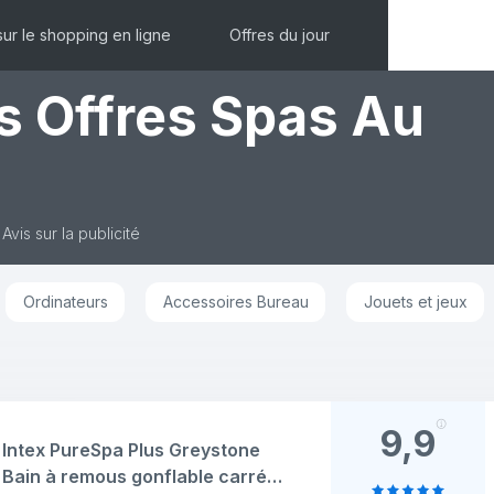
sur le shopping en ligne
Offres du jour
es Offres Spas Au
Avis sur la publicité
Ordinateurs
Accessoires Bureau
Jouets et jeux
9,9
Intex PureSpa Plus Greystone
Bain à remous gonflable carré