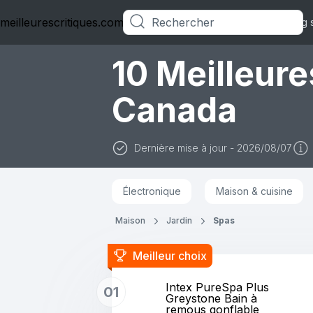
meilleurescritiques.com
Catégories
Blog 
10 Meilleur
Canada
Dernière mise à jour - 2026/08/07
Électronique
Maison & cuisine
Maison
Jardin
Spas
Meilleur choix
Intex PureSpa Plus
01
Greystone Bain à
remous gonflable