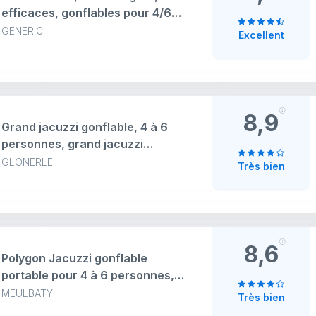
efficaces, gonflables pour 4/6
personnes, jacuzzi et spa, carré
GENERIC
Excellent
(rotin ardoise, 6 personnes | 185
x 65 cm)
8,9
Grand jacuzzi gonflable, 4 à 6
personnes, grand jacuzzi
gonflable portable, en PVC anti-
GLONERLE
Très bien
fuite, spa extérieur avec 130 jets
d'air, pompe de chauffage et
housse isolante
8,6
Polygon Jacuzzi gonflable
portable pour 4 à 6 personnes,
spa extérieur en PVC étanche
MEULBATY
Très bien
avec 130 jets d'air puissants,