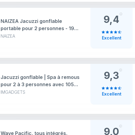
filtres, 909 litres, 195,6 x 195,6 x
63,5
9,4
NAIZEA Jacuzzi gonflable
portable pour 2 personnes - 190
x 119 x 63,5 cm, spa ovale avec
NAIZEA
Excellent
90 jets à bulles et pompe de
chauffage, table d'appoint,
couvercle, 2 cartouches
filtrantes
9,3
Jacuzzi gonflable | Spa à remous
pour 2 à 3 personnes avec 105
jets d'air de massage apaisants
IMGADGETS
Excellent
et technologie de double
chauffage rapide (jusqu'à 40 °C)
| Piscine extérieure portable
avec filtration
9,0
Wave Pacific, tous intégrés,