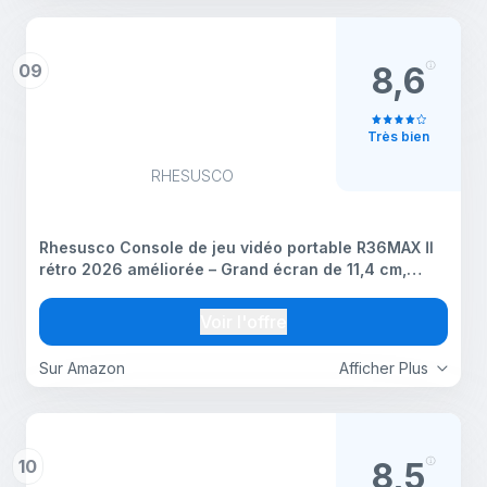
09
8,6
Très bien
RHESUSCO
Rhesusco Console de jeu vidéo portable R36MAX Ⅱ
rétro 2026 améliorée – Grand écran de 11,4 cm,
batterie de 4000 mAh, prend en charge plus de 18
000 jeux classiques, carte TF 64 Go, système Linux
Voir l'offre
Sur Amazon
Afficher Plus
10
8,5