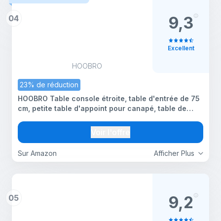
04
9,3
Excellent
HOOBRO
23% de réduction
HOOBRO Table console étroite, table d'entrée de 75
cm, petite table d'appoint pour canapé, table de
présentation, pour couloir, chambre, salon,
vestibule, style rustique brun et noir BF75XG01
Voir l'offre
Sur Amazon
Afficher Plus
05
9,2