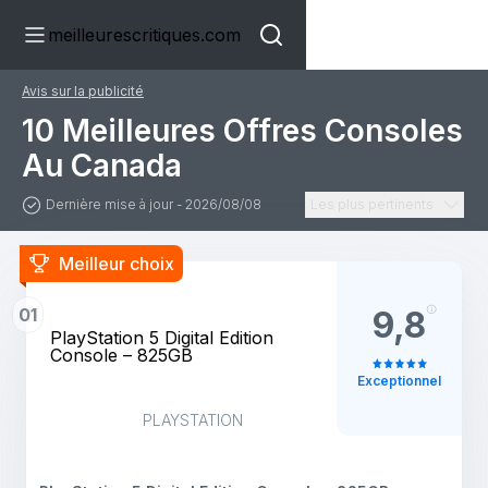
meilleurescritiques.com
Avis sur la publicité
10 Meilleures Offres Consoles
Au Canada
Dernière mise à jour - 2026/08/08
Les plus pertinents
Meilleur choix
01
9,8
PlayStation 5 Digital Edition
Console – 825GB
Exceptionnel
PLAYSTATION