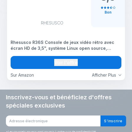
Bon
RHESUSCO
Rhesusco R36S Console de jeux vidéo rétro avec
écran HD de 3,5", système Linux open source,
batterie rechargeable de 3000 mAh, carte TF 128
Go, plus de 30 000 jeux vidéo classiques, mini
Voir l'offre
console de
Sur Amazon
Afficher Plus
Inscrivez-vous et bénéficiez d'offres
spéciales exclusives
S'inscrire
*
Les courriels soumis sont soumis à notre avis de confidentialité