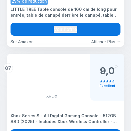
29% de réduction
LITTLE TREE Table console de 160 cm de long pour
entrée, table de canapé derrière le canapé, table
d’entrée en bois pour hall d’entrée, table console
industrielle pour salon, couleur chêne
Voir l'offre
Sur Amazon
Afficher Plus
07
9,0
Excellent
XBOX
Xbox Series S - All Digital Gaming Console - 512GB
SSD (2025) - Includes Xbox Wireless Controller -
120FPS - Robot White - Series S All Digital 512GB