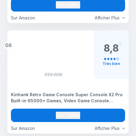
Edition
Voir l'offre
Sur Amazon
Afficher Plus
08
8,8
Très bien
KINHANK
Kinhank Retro Game Console Super Console X2 Pro
Built-in 65000+ Games, Video Game Console
Android 9.0/CoreE/Emuelec 4.6 3 System in One,
S905X2 Chip, 4K UHD Output,2.4G/5G, BT 5.0, 2
Voir l'offre
Controllers
Sur Amazon
Afficher Plus