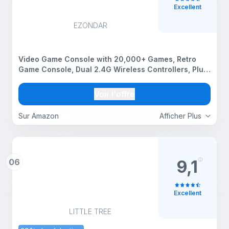
Excellent
EZONDAR
Video Game Console with 20,000+ Games, Retro
Game Console, Dual 2.4G Wireless Controllers, Plug
& Play, HDMI Output, Family Entertainment System
(Pearl White)
Voir l'offre
Sur Amazon
Afficher Plus
06
9,1
Excellent
LITTLE TREE