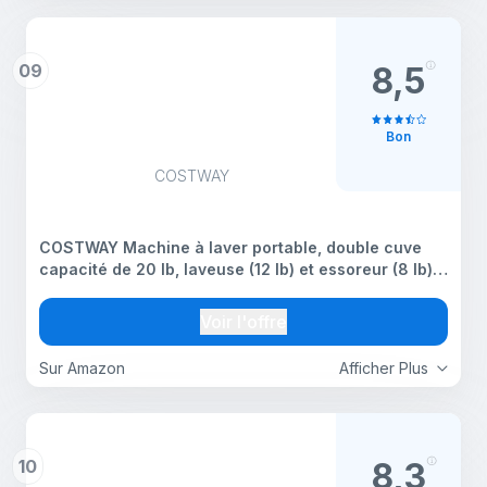
09
8,5
Bon
COSTWAY
COSTWAY Machine à laver portable, double cuve
capacité de 20 lb, laveuse (12 lb) et essoreur (8 lb),
design durable, contrôle de la minuterie, laveuse à
linge compacte pour camping-car, appartements
Voir l'offre
Sur Amazon
Afficher Plus
10
8,3