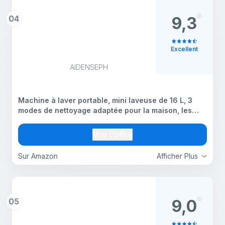
04
9,3
Excellent
AIDENSEPH
Machine à laver portable, mini laveuse de 16 L, 3
modes de nettoyage adaptée pour la maison, les
appartements, les dortoirs, les hôtels, les petits
vêtements pliants pour sous-vêtements, bébés et
Voir l'offre
Sur Amazon
Afficher Plus
05
9,0