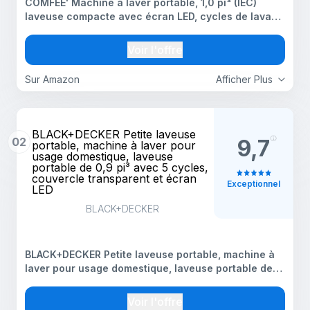
COMFEE' Machine à laver portable, 1,0 pi³ (IEC)
laveuse compacte avec écran LED, cycles de lavage
entièrement automatiques, 2 rouleaux intégrés,
économie d'espace, linge idéal pour camping-car
Voir l'offre
Sur Amazon
Afficher Plus
BLACK+DECKER Petite laveuse
02
9,7
portable, machine à laver pour
usage domestique, laveuse
portable de 0,9 pi³ avec 5 cycles,
couvercle transparent et écran
Exceptionnel
LED
BLACK+DECKER
BLACK+DECKER Petite laveuse portable, machine à
laver pour usage domestique, laveuse portable de
0,9 pi³ avec 5 cycles, couvercle transparent et
écran LED
Voir l'offre