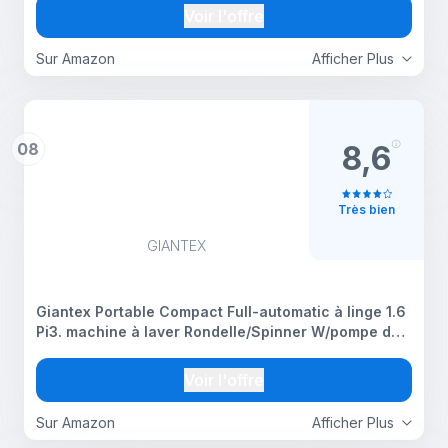
d'énergie, contrôleur rotatif, lave-linge pour maison
Voir l'offre
Sur Amazon
Afficher Plus
08
8,6
Très bien
GIANTEX
Giantex Portable Compact Full-automatic à linge 1.6
Pi3. machine à laver Rondelle/Spinner W/pompe de
vidange pour
Voir l'offre
Sur Amazon
Afficher Plus