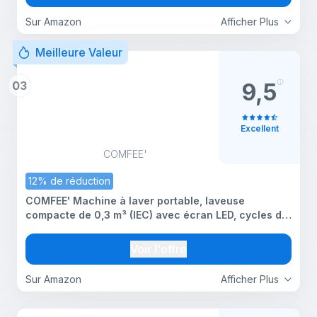
Sur Amazon
Afficher Plus
Meilleure Valeur
03
9,5
Excellent
COMFEE'
12% de réduction
COMFEE' Machine à laver portable, laveuse
compacte de 0,3 m³ (IEC) avec écran LED, cycles de
lavage entièrement atomatiques, 2 rouleaux
intégrés, économie d'espace, lessive idéale, gris
Voir l'offre
magnétique
Sur Amazon
Afficher Plus