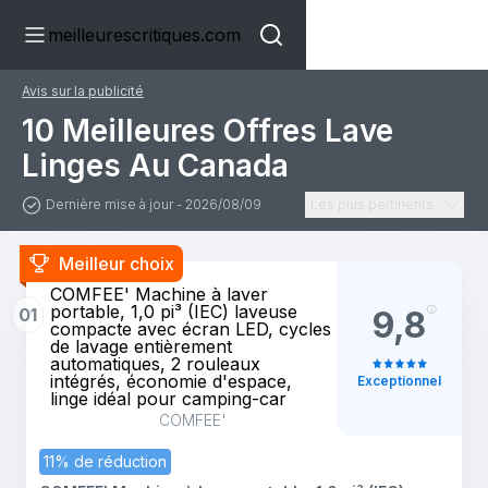
meilleurescritiques.com
Avis sur la publicité
10 Meilleures Offres Lave
Linges Au Canada
Dernière mise à jour - 2026/08/09
Les plus pertinents
Meilleur choix
COMFEE' Machine à laver
portable, 1,0 pi³ (IEC) laveuse
01
9,8
compacte avec écran LED, cycles
de lavage entièrement
automatiques, 2 rouleaux
intégrés, économie d'espace,
Exceptionnel
linge idéal pour camping-car
COMFEE'
11% de réduction