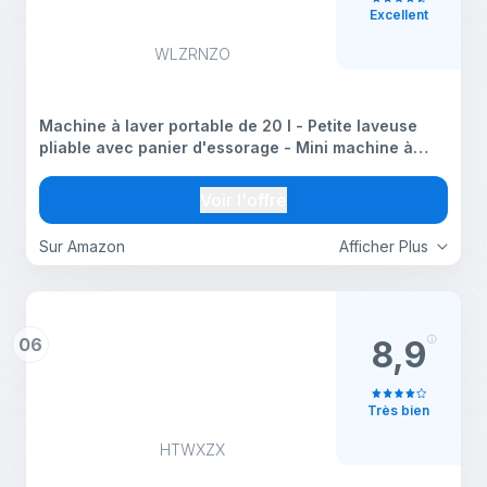
Excellent
WLZRNZO
Machine à laver portable de 20 l - Petite laveuse
pliable avec panier d'essorage - Mini machine à
linge pour voyage, dortoirs, camping, idéale pour
vêtements de bébé, sous-vêtements, chaussettes
Voir l'offre
Sur Amazon
Afficher Plus
06
8,9
Très bien
HTWXZX