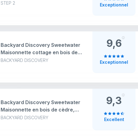
jeu intérieur/extérieur, jeu
STEP 2
Exceptionnel
interactif avec sons, fabriqué en
plastique durable, pour les tout-
petits de 2 ans et plus
9,6
Backyard Discovery Sweetwater
Maisonnette cottage en bois de
cèdre blanc pour enfants avec
BACKYARD DISCOVERY
Exceptionnel
cuisine de jeu, snack-bar, demi-
porte, téléphone jouet, fenêtres,
porte-pots de fleurs, sonnette
9,3
Backyard Discovery Sweetwater
Maisonnette en bois de cèdre,
porte à mi-hauteur, fenêtre
BACKYARD DISCOVERY
Excellent
latérale, accessoires de jeu,
casseroles et poêles avec