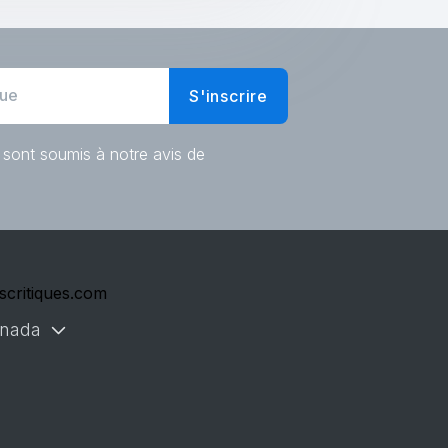
S'inscrire
 sont soumis à notre avis de
scritiques.com
nada