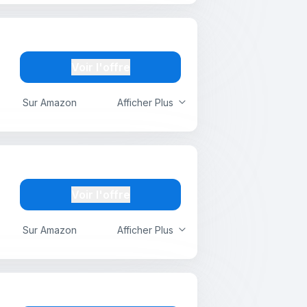
Voir l'offre
Sur Amazon
Afficher Plus
Voir l'offre
Sur Amazon
Afficher Plus