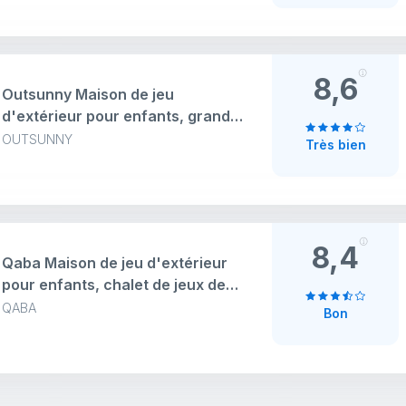
enfants de 3 à 8 ans, marron
8,6
Outsunny Maison de jeu
d'extérieur pour enfants, grand
équipement de jeu de simulation
OUTSUNNY
Très bien
ou poulailler avec porte,
fenêtres, pots de fleurs pour
salle de jeux intérieure, jouets
cadeaux pour 3 à 8 ans, blanc
8,4
Qaba Maison de jeu d'extérieur
pour enfants, chalet de jeux de
jardin en bois avec table, bancs,
QABA
Bon
table d'évier, fenêtre de snack-
bar et supports de pot de fleurs,
pour enfants de 3 à 8 ans,
marron