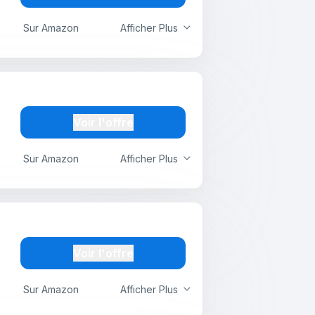
Sur Amazon
Afficher Plus
Voir l'offre
Sur Amazon
Afficher Plus
Voir l'offre
Sur Amazon
Afficher Plus