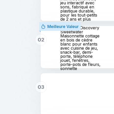
jeu interactif avec
sons, fabriqué en
plastique durable,
pour les tout-petits
de 2 ans et plus
Meilleure Valeur
Backyard Discovery
Sweetwater
Maisonnette cottage
02
en bois de cèdre
blanc pour enfants
avec cuisine de jeu,
snack-bar, demi-
porte, téléphone
jouet, fenêtres,
porte-pots de fleurs,
sonnette
03