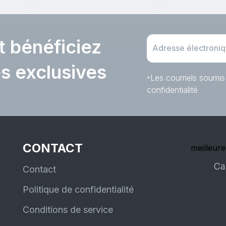
t bénéficiez
es exclusives
Les courriels soumis
*
confidentialité
CONTACT
meilleure
Ca
Contact
Politique de confidentialité
Conditions de service