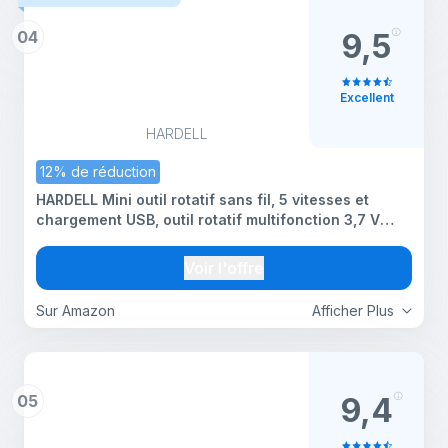
04
9,5
Excellent
HARDELL
12% de réduction
HARDELL Mini outil rotatif sans fil, 5 vitesses et
chargement USB, outil rotatif multifonction 3,7 V
avec 61 accessoires pour ponçage, polissage,
perçage, gravure, loisirs créatifs
Voir l'offre
Sur Amazon
Afficher Plus
05
9,4