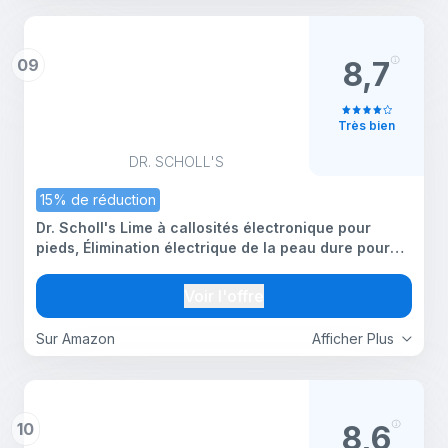
09
8,7
Très bien
DR. SCHOLL'S
15% de réduction
Dr. Scholl's Lime à callosités électronique pour
pieds, Élimination électrique de la peau dure pour
les pieds, Peau douce et lisse sans effort en
quelques minutes, Parfait pour le voyage, Pour
Voir l'offre
femmes
Sur Amazon
Afficher Plus
10
8,6