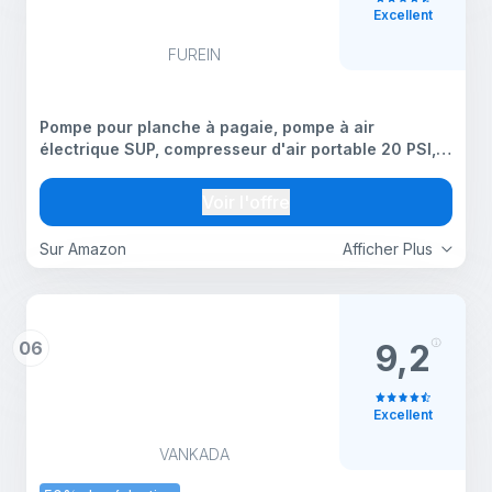
Excellent
FUREIN
Pompe pour planche à pagaie, pompe à air
électrique SUP, compresseur d'air portable 20 PSI,
fonction de gonflage et de dégonflage avec arrêt
automatique avec allume-cigare de voiture 12V DC
Voir l'offre
pour
Sur Amazon
Afficher Plus
06
9,2
Excellent
VANKADA