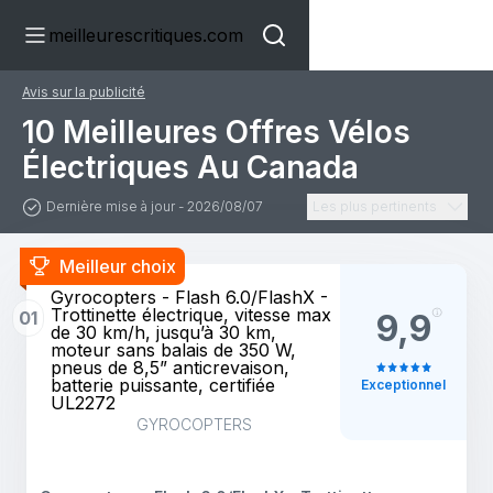
meilleurescritiques.com
Avis sur la publicité
10 Meilleures Offres Vélos
Électriques Au Canada
Dernière mise à jour - 2026/08/07
Les plus pertinents
Meilleur choix
Gyrocopters - Flash 6.0/FlashX -
Trottinette électrique, vitesse max
01
9,9
de 30 km/h, jusqu’à 30 km,
moteur sans balais de 350 W,
pneus de 8,5” anticrevaison,
batterie puissante, certifiée
Exceptionnel
UL2272
GYROCOPTERS