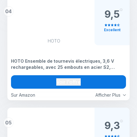
04
9,5
Excellent
HOTO
HOTO Ensemble de tournevis électriques, 3,6 V
rechargeables, avec 25 embouts en acier S2,
ensemble de tournevis électriques sans fil avec
lumière LED, design tout-en-un, 1500 mAh 800 fois,
Voir l'offre
chargement USB-C
Sur Amazon
Afficher Plus
05
9,3