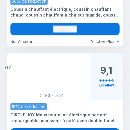
50% de réduction
Coussin chauffant électrique, coussin chauffant
chaud, coussin chauffant à chaleur humide, coussin
chauffant à chaleur humide et sèche, plusieurs
réglages de température et de minuterie (gris vert,
Voir l'offre
24
Sur Amazon
Afficher Plus
07
9,1
Excellent
CIRCLE JOY
18% de réduction
CIRCLE JOY Mousseur à lait électrique portatif
rechargeable, mousseur à café avec double fouet à
ressort, baguette mélangeuse manuelle portable