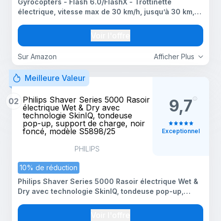
Gyrocopters - Flash 6.0/FlashX - Trottinette
électrique, vitesse max de 30 km/h, jusqu’à 30 km,
moteur sans balais de 350 W, pneus de 8,5”
anticrevaison, batterie puissante, certifiée UL2272
Voir l'offre
Sur Amazon
Afficher Plus
Meilleure Valeur
Philips Shaver Series 5000 Rasoir
02
9,7
électrique Wet & Dry avec
technologie SkinIQ, tondeuse
pop-up, support de charge, noir
foncé, modèle S5898/25
Exceptionnel
PHILIPS
10% de réduction
Philips Shaver Series 5000 Rasoir électrique Wet &
Dry avec technologie SkinIQ, tondeuse pop-up,
support de charge, noir foncé, modèle S5898/25
Voir l'offre