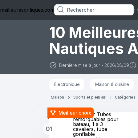
meilleurescritiques.com
Catégories
Blog 
10 Meilleure
Nautiques 
Dernière mise à jour - 2026/08/09
Électronique
Maison & cuisine
Maison
Sports et plein air
Catégories
Meilleur choix
MewVeer Tubes
remorquables pour
bateau, 1 à 3
01
cavaliers, tube
gonflable