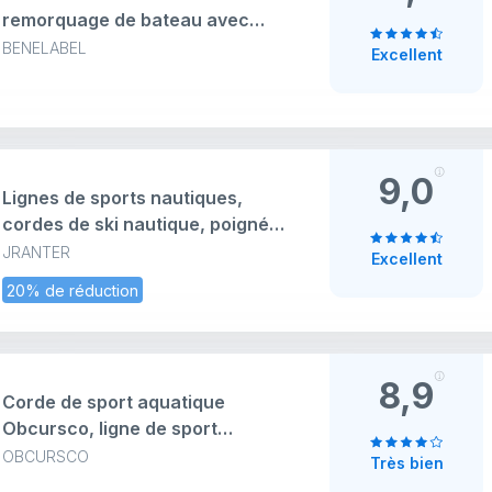
remorquage de bateau avec
poulie en acier inoxydable et
BENELABEL
Excellent
connecteur rapide pour sports
nautiques - Design flottant et
auto-centrage - pour Tubing, ski
nautique et wakeboard
9,0
Lignes de sports nautiques,
cordes de ski nautique, poignée
de 22,9 m, 4 sections, adhérence
JRANTER
Excellent
phat épaisse, thermique, bateau,
20% de réduction
wakeboard, sports nautiques,
corde de remorquage, vert et
noir
8,9
Corde de sport aquatique
Obcursco, ligne de sport
aquatique avec poignée EVA.
OBCURSCO
Très bien
Idéale pour le ski nautique, le