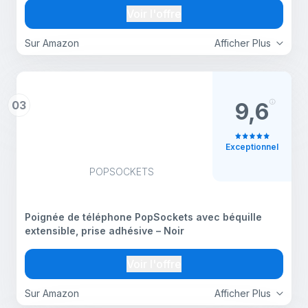
Support cellulaire de bureau, Convient pour
Voir l'offre
Samsung
Sur Amazon
Afficher Plus
03
9,6
Exceptionnel
POPSOCKETS
Poignée de téléphone PopSockets avec béquille
extensible, prise adhésive – Noir
Voir l'offre
Sur Amazon
Afficher Plus