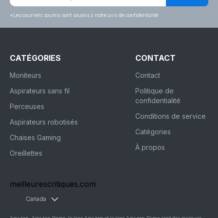
*
Les courriels soumis sont soumis à notre avis de confidentialité
CATÉGORIES
CONTACT
Moniteurs
Contact
Aspirateurs sans fil
Politique de
confidentialité
Perceuses
Conditions de service
Aspirateurs robotisés
Catégories
Chaises Gaming
À propos
Oreillettes
meilleurescritiques.com
Canada
Amazon, Amazon Prime, le logo Amazon et le logo Amazon Prime sont des marques