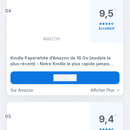
04
9,5
Excellent
AMAZON
Kindle Paperwhite d'Amazon de 16 Go (modèle le
plus récent) – Notre Kindle le plus rapide jamais
conçu, doté d'un nouvel écran antireflet de 7
pouces et d'une autonomie de plusieurs semaines –
Voir l'offre
Noir
Sur Amazon
Afficher Plus
05
9,4