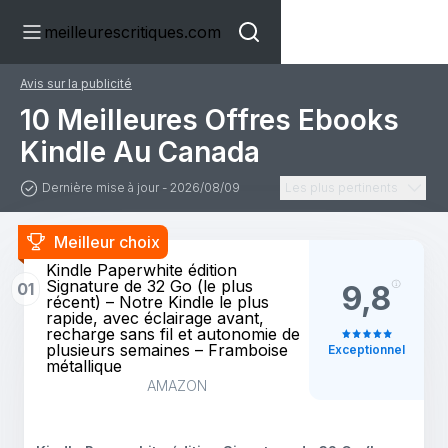
meilleurescritiques.com
Avis sur la publicité
10 Meilleures Offres Ebooks
Kindle Au Canada
Dernière mise à jour - 2026/08/09
Les plus pertinents
Meilleur choix
Kindle Paperwhite édition
Signature de 32 Go (le plus
01
9,8
récent) – Notre Kindle le plus
rapide, avec éclairage avant,
recharge sans fil et autonomie de
plusieurs semaines – Framboise
Exceptionnel
métallique
AMAZON